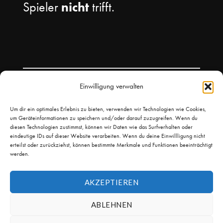
Spieler
nicht
trifft.
Einwilligung verwalten
Um dir ein optimales Erlebnis zu bieten, verwenden wir Technologien wie Cookies,
um Geräteinformationen zu speichern und/oder darauf zuzugreifen. Wenn du
diesen Technologien zustimmst, können wir Daten wie das Surfverhalten oder
eindeutige IDs auf dieser Website verarbeiten. Wenn du deine Einwillligung nicht
erteilst oder zurückziehst, können bestimmte Merkmale und Funktionen beeinträchtigt
werden.
AKZEPTIEREN
© 2026
Leicht Kicken
Theme by
Puro
ABLEHNEN