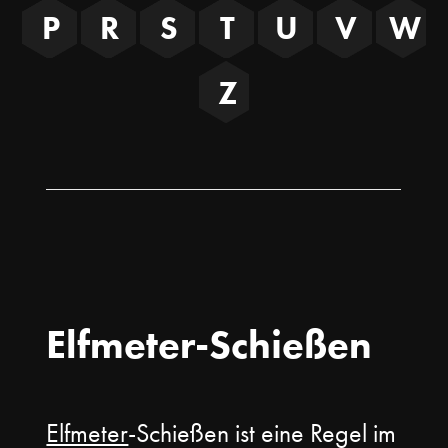
P
R
S
T
U
V
W
Z
Elfmeter-Schießen
Elfmeter
-Schießen ist eine Regel im