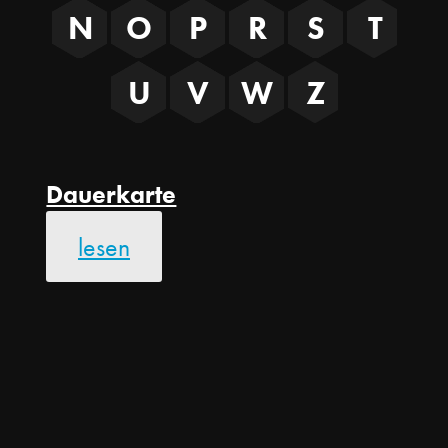
N
O
P
R
S
T
U
V
W
Z
Dauerkarte
lesen