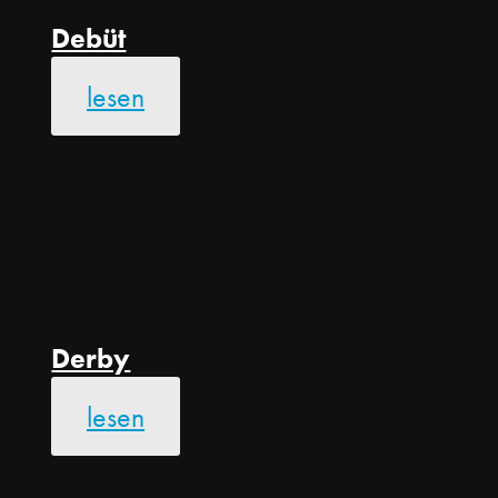
Debüt
lesen
Derby
lesen