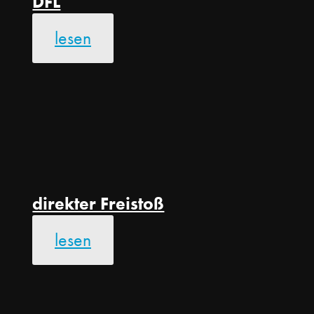
DFL
lesen
direkter Freistoß
lesen