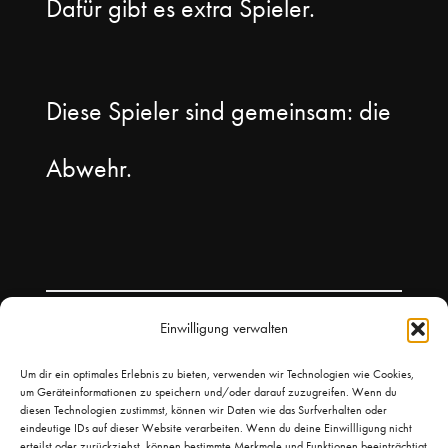
Dafür gibt es extra Spieler.
Diese Spieler sind gemeinsam: die
Abwehr.
Einwilligung verwalten
Um dir ein optimales Erlebnis zu bieten, verwenden wir Technologien wie Cookies,
um Geräteinformationen zu speichern und/oder darauf zuzugreifen. Wenn du
diesen Technologien zustimmst, können wir Daten wie das Surfverhalten oder
eindeutige IDs auf dieser Website verarbeiten. Wenn du deine Einwillligung nicht
erteilst oder zurückziehst, können bestimmte Merkmale und Funktionen beeinträchtigt