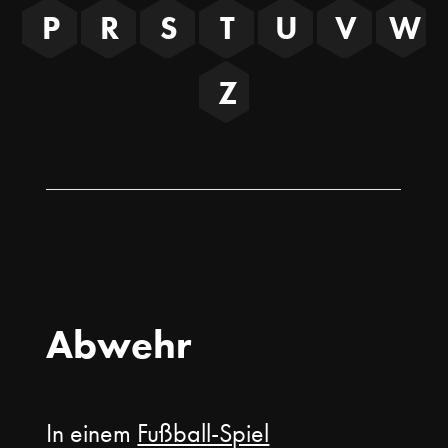
P
R
S
T
U
V
W
Z
Abwehr
In einem
Fußball-Spiel