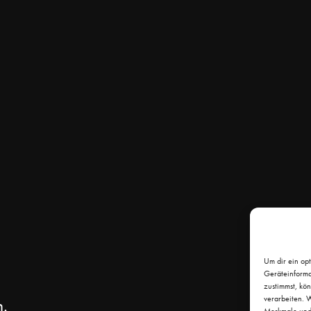
Um dir ein op
Geräteinforma
zustimmst, kö
verarbeiten. W
n.