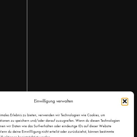
Einwilligung verwalten
timales Erlebnis zu bieten, verwenden wir Technologien wie Cookies, um
tionen zu speichern und/oder darauf zuzugreifen. Wenn du diesen Technologien
nnen wir Daten wie das Surfverhalten oder eindeutige IDs auf dieser Website
enn du deine Einwillligung nicht erteilst oder zurückziehst, können bestimmte