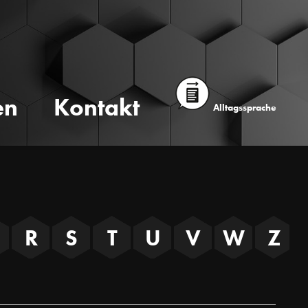
en
Kontakt
Alltagssprache
R
S
T
U
V
W
Z