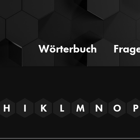
Wörterbuch
Frag
H
I
K
L
M
N
O
P