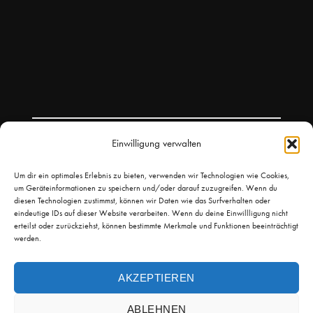
Einwilligung verwalten
Um dir ein optimales Erlebnis zu bieten, verwenden wir Technologien wie Cookies,
um Geräteinformationen zu speichern und/oder darauf zuzugreifen. Wenn du
diesen Technologien zustimmst, können wir Daten wie das Surfverhalten oder
eindeutige IDs auf dieser Website verarbeiten. Wenn du deine Einwillligung nicht
erteilst oder zurückziehst, können bestimmte Merkmale und Funktionen beeinträchtigt
werden.
AKZEPTIEREN
© 2026
Leicht Kicken
Theme by
Puro
ABLEHNEN