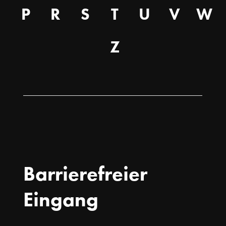
P
R
S
T
U
V
W
Z
Barrierefreier
Eingang