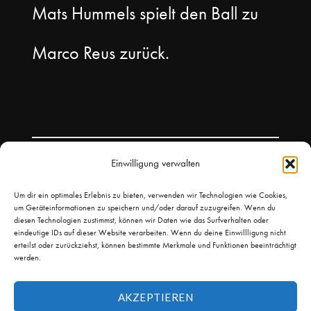
Mats Hummels spielt den Ball zu
Marco Reus zurück.
Einwilligung verwalten
Um dir ein optimales Erlebnis zu bieten, verwenden wir Technologien wie Cookies,
um Geräteinformationen zu speichern und/oder darauf zuzugreifen. Wenn du
diesen Technologien zustimmst, können wir Daten wie das Surfverhalten oder
eindeutige IDs auf dieser Website verarbeiten. Wenn du deine Einwillligung nicht
erteilst oder zurückziehst, können bestimmte Merkmale und Funktionen beeinträchtigt
werden.
AKZEPTIEREN