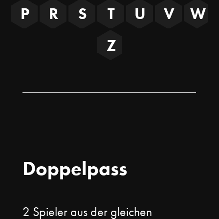
P
R
S
T
U
V
W
Z
Doppelpass
2 Spieler aus der gleichen