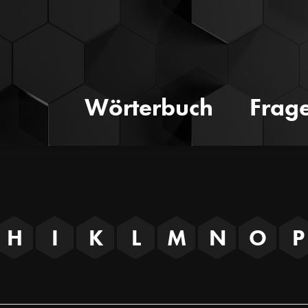
Wörterbuch
Frag
H
I
K
L
M
N
O
P