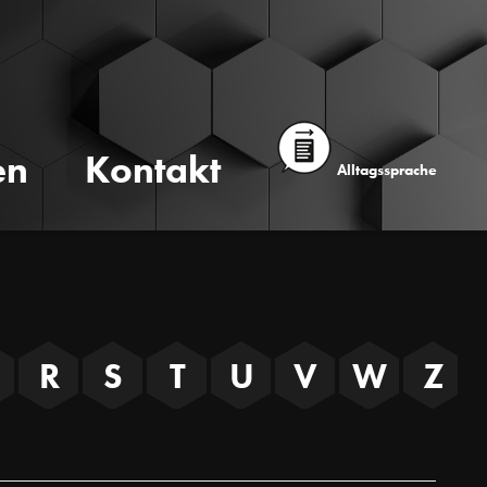
en
Kontakt
Alltagssprache
R
S
T
U
V
W
Z