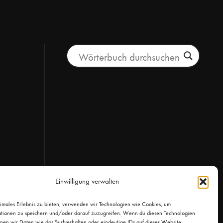
Einwilligung verwalten
timales Erlebnis zu bieten, verwenden wir Technologien wie Cookies, um
tionen zu speichern und/oder darauf zuzugreifen. Wenn du diesen Technologien
nnen wir Daten wie das Surfverhalten oder eindeutige IDs auf dieser Website