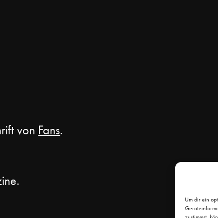
rift von
Fans
.
zine.
Um dir ein op
Geräteinforma
zustimmst, kö