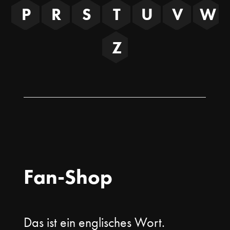
P
R
S
T
U
V
W
Z
Fan-Shop
Das ist ein englisches Wort.