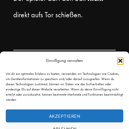
direkt aufs Tor schießen.
Einwilligung verwalten
Um dir ein optimales Erlebnis zu bieten, verwenden wir Technologien wie Cookies,
um Geräteinformationen zu speichern und/oder darauf zuzugreifen. Wenn du
diesen Technologien zustimmst, können wir Daten wie das Surfverhalten oder
eindeutige IDs auf dieser Website verarbeiten. Wenn du deine Einwillligung nicht
erteilst oder zurückziehst, können bestimmte Merkmale und Funktionen beeinträchtigt
werden.
AKZEPTIEREN
© 2026
Leicht Kicken
Theme by
Puro
ABLEHNEN