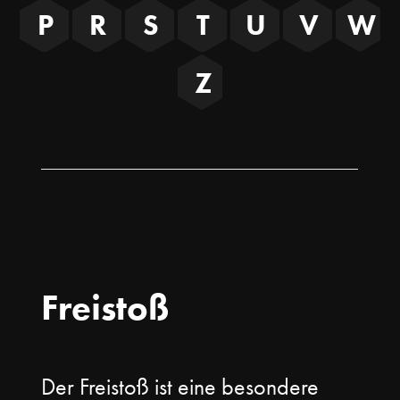
P
R
S
T
U
V
W
Z
Freistoß
Der Freistoß ist eine besondere