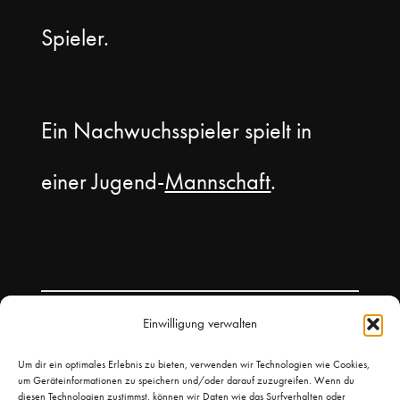
Spieler.
Ein Nachwuchsspieler spielt in
einer Jugend-
Mannschaft
.
Einwilligung verwalten
Um dir ein optimales Erlebnis zu bieten, verwenden wir Technologien wie Cookies,
um Geräteinformationen zu speichern und/oder darauf zuzugreifen. Wenn du
diesen Technologien zustimmst, können wir Daten wie das Surfverhalten oder