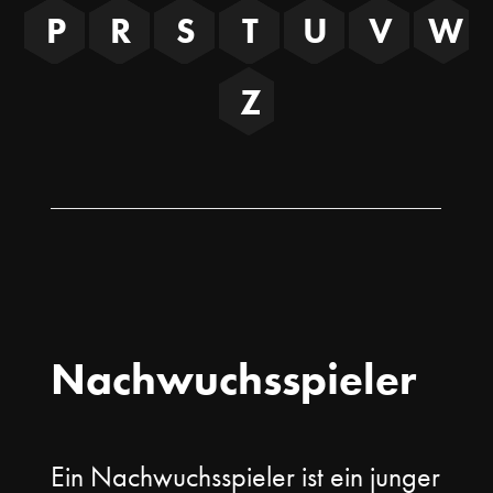
P
R
S
T
U
V
W
Z
Nachwuchsspieler
Ein Nachwuchsspieler ist ein junger