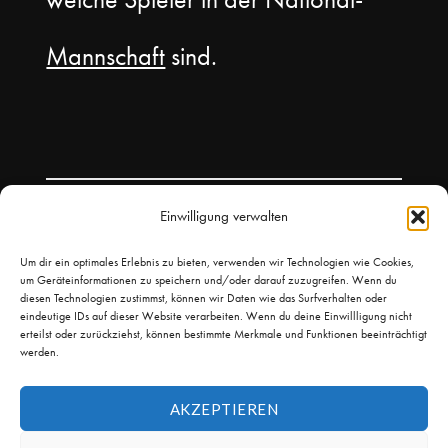
Mannschaft
sind.
Einwilligung verwalten
Um dir ein optimales Erlebnis zu bieten, verwenden wir Technologien wie Cookies,
um Geräteinformationen zu speichern und/oder darauf zuzugreifen. Wenn du
diesen Technologien zustimmst, können wir Daten wie das Surfverhalten oder
eindeutige IDs auf dieser Website verarbeiten. Wenn du deine Einwillligung nicht
erteilst oder zurückziehst, können bestimmte Merkmale und Funktionen beeinträchtigt
werden.
AKZEPTIEREN
© 2026
Leicht Kicken
Theme by
Puro