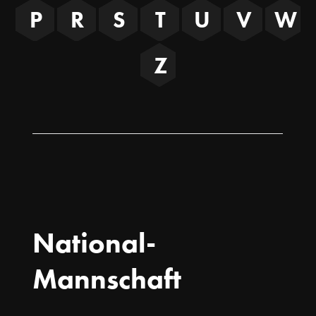
P
R
S
T
U
V
W
Z
National-
Mannschaft