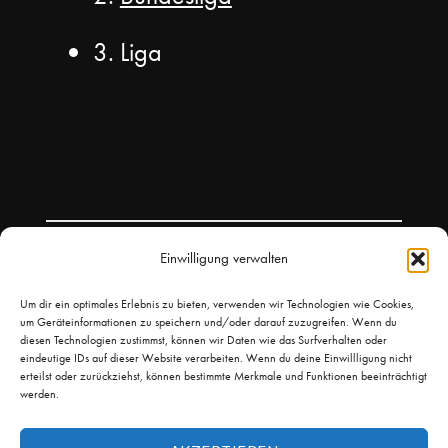
3. Liga
Einwilligung verwalten
Um dir ein optimales Erlebnis zu bieten, verwenden wir Technologien wie Cookies,
um Geräteinformationen zu speichern und/oder darauf zuzugreifen. Wenn du
diesen Technologien zustimmst, können wir Daten wie das Surfverhalten oder
eindeutige IDs auf dieser Website verarbeiten. Wenn du deine Einwillligung nicht
erteilst oder zurückziehst, können bestimmte Merkmale und Funktionen beeinträchtigt
werden.