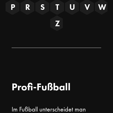
P
R
S
T
U
V
W
Z
Profi-Fußball
Im Fußball unterscheidet man