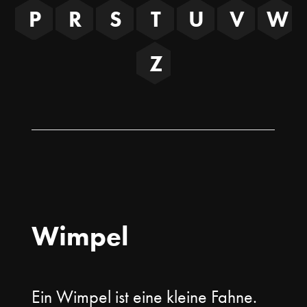
P
R
S
T
U
V
W
Z
Wimpel
Ein Wimpel ist eine kleine Fahne.