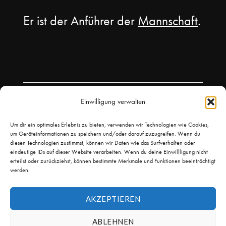
Er ist der Anführer der
Mannschaft
.
Einwilligung verwalten
Um dir ein optimales Erlebnis zu bieten, verwenden wir Technologien wie Cookies,
um Geräteinformationen zu speichern und/oder darauf zuzugreifen. Wenn du
diesen Technologien zustimmst, können wir Daten wie das Surfverhalten oder
eindeutige IDs auf dieser Website verarbeiten. Wenn du deine Einwillligung nicht
erteilst oder zurückziehst, können bestimmte Merkmale und Funktionen beeinträchtigt
werden.
AKZEPTIEREN
© 2026
Leicht Kicken
Theme by
Puro
ABLEHNEN